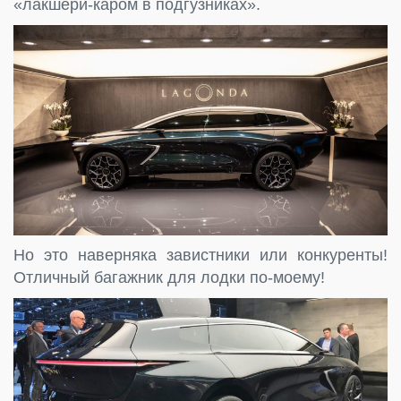
«лакшери-каром в подгузниках».
Но это наверняка завистники или конкуренты!
Отличный багажник для лодки по-моему!