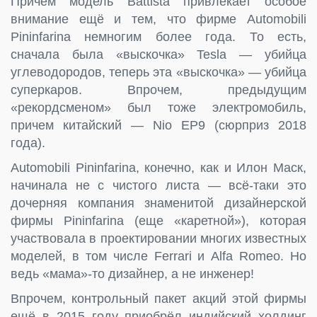
Причем модель Battista привлекает особое
внимание ещё и тем, что фирме Automobili
Pininfarina немногим более года. То есть,
сначала была «выскочка» Tesla — убийца
углеводородов, теперь эта «выскочка» — убийца
суперкаров. Впрочем, предыдущим
«рекордсменом» был тоже электромобиль,
причем китайский — Nio EP9 (сюрприз 2018
года).
Automobili Pininfarina, конечно, как и Илон Маск,
начинала не с чистого листа — всё-таки это
дочерняя компания знаменитой дизайнерской
фирмы Pininfarina (еще «каретной»), которая
участвовала в проектировании многих известных
моделей, в том числе Ferrari и Alfa Romeo. Но
ведь «мама»-то дизайнер, а не инженер!
Впрочем, контрольный пакет акций этой фирмы
ещё в 2015 году приобрёл индийский холдинг