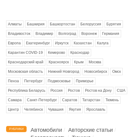
Метки
Алматы
Башкирия
Башкортостан
Белоруссия
Бурятия
Владивосток
Владимир
Волгоград
Воронеж
Германия
Европа
Екатеринбург
Иркутск
Казахстан
Калуга
Карантин COVID-19
Кемерово
Краснодар
Краснодарский край
Красноярск
Крым
Москва
Московская область
Нижний Новгород
Новосибирск
Омск
Пенза
Петербург
Подмосковье
Приморье
Республика Беларусь
Россия
Ростов
Ростов на Дону
США
Самара
Санкт-Петербург
Саратов
Татарстан
Тюмень
Центр
Челябинск
Чувашия
Якутия
Ярославль
Автомобили
Авторские статьи
РУБРИКИ