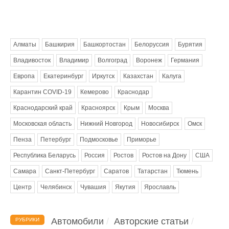
Метки
Алматы
Башкирия
Башкортостан
Белоруссия
Бурятия
Владивосток
Владимир
Волгоград
Воронеж
Германия
Европа
Екатеринбург
Иркутск
Казахстан
Калуга
Карантин COVID-19
Кемерово
Краснодар
Краснодарский край
Красноярск
Крым
Москва
Московская область
Нижний Новгород
Новосибирск
Омск
Пенза
Петербург
Подмосковье
Приморье
Республика Беларусь
Россия
Ростов
Ростов на Дону
США
Самара
Санкт-Петербург
Саратов
Татарстан
Тюмень
Центр
Челябинск
Чувашия
Якутия
Ярославль
Автомобили
Авторские статьи
РУБРИКИ