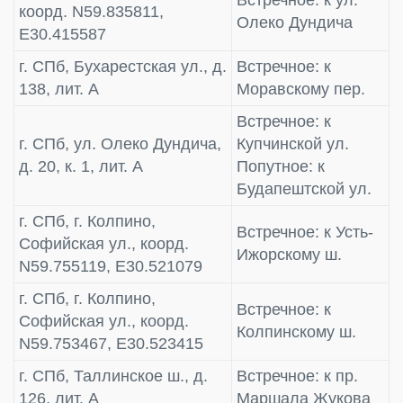
коорд. N59.835811,
Олеко Дундича
E30.415587
г. СПб, Бухарестская ул., д.
Встречное: к
138, лит. А
Моравскому пер.
Встречное: к
г. СПб, ул. Олеко Дундича,
Купчинской ул.
д. 20, к. 1, лит. А
Попутное: к
Будапештской ул.
г. СПб, г. Колпино,
Встречное: к Усть-
Софийская ул., коорд.
Ижорскому ш.
N59.755119, E30.521079
г. СПб, г. Колпино,
Встречное: к
Софийская ул., коорд.
Колпинскому ш.
N59.753467, E30.523415
г. СПб, Таллинское ш., д.
Встречное: к пр.
126, лит. А
Маршала Жукова