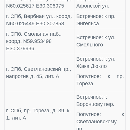
N60.025617 E30.306975
Афонской ул.
г. СПб, Вербная ул., коорд.
Встречное: к пр.
N60.025449 E30.307858
Энгельса
г. СПб, Смольная наб.,
Встречное: к ул.
коорд. N59.953498
Смольного
E30.379936
Встречное: к ул.
Жака Дюкло
г. СПб, Светлановский пр.,
напротив д. 45, лит. А
Попутное: к пр.
Тореза
Встречное: к
Воронцову пер.
г. СПб, пр. Тореза, д. 39, к.
Попутное: к
1, лит. А
Светлановскому
пр.