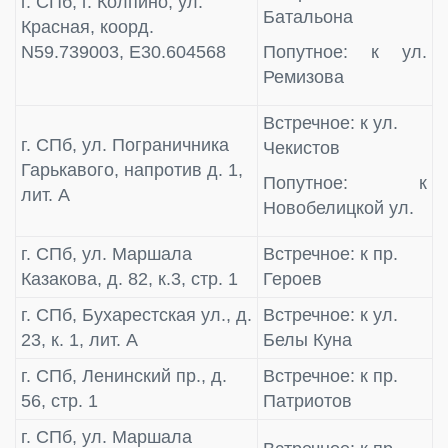
г. СПб, г. Колпино, ул.
Батальона
Красная, коорд.
N59.739003, E30.604568
Попутное: к ул.
Ремизова
Встречное: к ул.
г. СПб, ул. Пограничника
Чекистов
Гарькавого, напротив д. 1,
Попутное: к
лит. А
Новобелицкой ул.
г. СПб, ул. Маршала
Встречное: к пр.
Казакова, д. 82, к.3, стр. 1
Героев
г. СПб, Бухарестская ул., д.
Встречное: к ул.
23, к. 1, лит. А
Белы Куна
г. СПб, Ленинский пр., д.
Встречное: к пр.
56, стр. 1
Патриотов
г. СПб, ул. Маршала