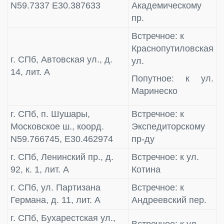
N59.7337 E30.387633
Академическому
пр.
Встречное: к
Краснопутиловская
г. СПб, Автовская ул., д.
ул.
14, лит. А
Попутное: к ул.
Маринеско
г. СПб, п. Шушары,
Встречное: к
Московское ш., коорд.
Экспедиторскому
N59.766745, E30.462974
пр-ду
г. СПб, Ленинский пр., д.
Встречное: к ул.
92, к. 1, лит. А
Котина
г. СПб, ул. Партизана
Встречное: к
Германа, д. 11, лит. А
Андреевский пер.
г. СПб, Бухарестская ул.,
Встречное: к ул.