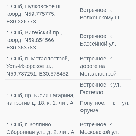
г. СПб, Пулковское ш.,
Встречное: к
коорд. N59.775775,
Волхонскому ш.
E30.326773
г. СПб, Витебский пр.,
Встречное: к
коорд. N59.854566
Бассейной ул.
E30.363783
г. СПб, п. Металлострой,
Встречное: к
Усть-Ижорское ш.,
дороге на
N59.787251, E30.578452
Металлострой
Встречное: к ул.
Гастелло
г. СПб, пр. Юрия Гагарина,
напротив д. 18, к. 1, лит. А
Попутное: к ул.
Фрунзе
г. СПб, г. Колпино,
Встречное: к
Оборонная ул., д. 2, лит. А
Московской ул.