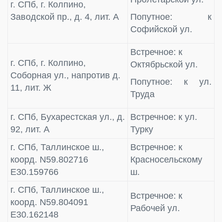
г. СПб, г. Колпино,
Заводской пр., д. 4, лит. А
Попутное: к
Софийской ул.
Встречное: к
г. СПб, г. Колпино,
Октябрьской ул.
Соборная ул., напротив д.
Попутное: к ул.
11, лит. Ж
Труда
г. СПб, Бухарестская ул., д.
Встречное: к ул.
92, лит. А
Турку
г. СПб, Таллинское ш.,
Встречное: к
коорд. N59.802716
Красносельскому
E30.159766
ш.
г. СПб, Таллинское ш.,
Встречное: к
коорд. N59.804091
Рабочей ул.
E30.162148