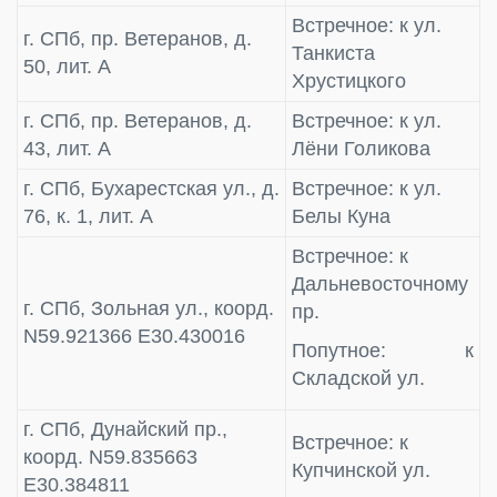
Встречное: к ул.
г. СПб, пр. Ветеранов, д.
Танкиста
50, лит. А
Хрустицкого
г. СПб, пр. Ветеранов, д.
Встречное: к ул.
43, лит. А
Лёни Голикова
г. СПб, Бухарестская ул., д.
Встречное: к ул.
76, к. 1, лит. А
Белы Куна
Встречное: к
Дальневосточному
г. СПб, Зольная ул., коорд.
пр.
N59.921366 E30.430016
Попутное: к
Складской ул.
г. СПб, Дунайский пр.,
Встречное: к
коорд. N59.835663
Купчинской ул.
E30.384811