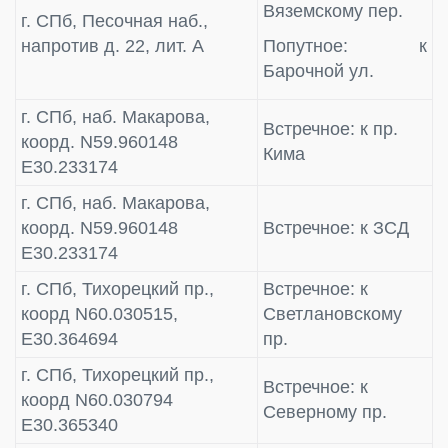
Вяземскому пер.
г. СПб, Песочная наб.,
напротив д. 22, лит. А
Попутное: к
Барочной ул.
г. СПб, наб. Макарова,
Встречное: к пр.
коорд. N59.960148
Кима
E30.233174
г. СПб, наб. Макарова,
коорд. N59.960148
Встречное: к ЗСД
E30.233174
г. СПб, Тихорецкий пр.,
Встречное: к
коорд N60.030515,
Светлановскому
E30.364694
пр.
г. СПб, Тихорецкий пр.,
Встречное: к
коорд N60.030794
Северному пр.
E30.365340