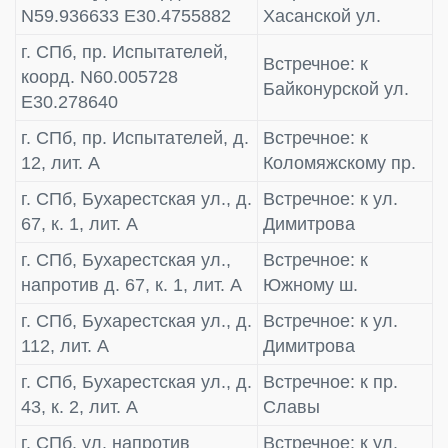
N59.936633 E30.4755882
Хасанской ул.
г. СПб, пр. Испытателей,
Встречное: к
коорд. N60.005728
Байконурской ул.
E30.278640
г. СПб, пр. Испытателей, д.
Встречное: к
12, лит. А
Коломяжскому пр.
г. СПб, Бухарестская ул., д.
Встречное: к ул.
67, к. 1, лит. А
Димитрова
г. СПб, Бухарестская ул.,
Встречное: к
напротив д. 67, к. 1, лит. А
Южному ш.
г. СПб, Бухарестская ул., д.
Встречное: к ул.
112, лит. А
Димитрова
г. СПб, Бухарестская ул., д.
Встречное: к пр.
43, к. 2, лит. А
Славы
г. СПб, ул. напротив
Встречное: к ул.