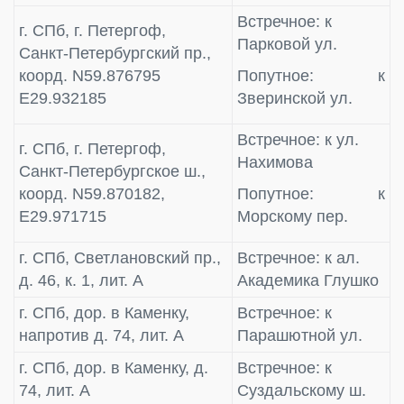
Встречное: к
г. СПб, г. Петергоф,
Парковой ул.
Санкт‑Петербургский пр.,
коорд. N59.876795
Попутное: к
E29.932185
Зверинской ул.
Встречное: к ул.
г. СПб, г. Петергоф,
Нахимова
Санкт‑Петербургское ш.,
коорд. N59.870182,
Попутное: к
E29.971715
Морскому пер.
г. СПб, Светлановский пр.,
Встречное: к ал.
д. 46, к. 1, лит. А
Академика Глушко
г. СПб, дор. в Каменку,
Встречное: к
напротив д. 74, лит. А
Парашютной ул.
г. СПб, дор. в Каменку, д.
Встречное: к
74, лит. А
Суздальскому ш.