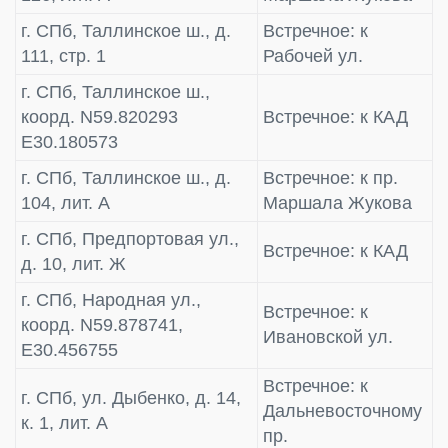
г. СПб, Таллинское ш., д.
Встречное: к
111, стр. 1
Рабочей ул.
г. СПб, Таллинское ш.,
коорд. N59.820293
Встречное: к КАД
E30.180573
г. СПб, Таллинское ш., д.
Встречное: к пр.
104, лит. А
Маршала Жукова
г. СПб, Предпортовая ул.,
Встречное: к КАД
д. 10, лит. Ж
г. СПб, Народная ул.,
Встречное: к
коорд. N59.878741,
Ивановской ул.
E30.456755
Встречное: к
г. СПб, ул. Дыбенко, д. 14,
Дальневосточному
к. 1, лит. А
пр.