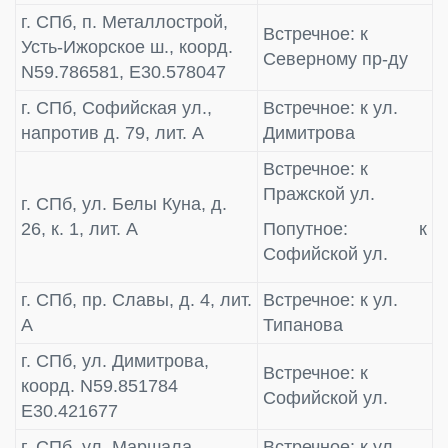
г. СПб, п. Металлострой,
Встречное: к
Усть-Ижорское ш., коорд.
Северному пр-ду
N59.786581, E30.578047
г. СПб, Софийская ул.,
Встречное: к ул.
напротив д. 79, лит. А
Димитрова
Встречное: к
Пражской ул.
г. СПб, ул. Белы Куна, д.
26, к. 1, лит. А
Попутное: к
Софийской ул.
г. СПб, пр. Славы, д. 4, лит.
Встречное: к ул.
А
Типанова
г. СПб, ул. Димитрова,
Встречное: к
коорд. N59.851784
Софийской ул.
E30.421677
г. СПб, ул. Маршала
Встречное: к ул.