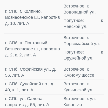
Встречное: к
г. СПб, г. Колпино,
Водопадной ул.
Вознесенское ш., напротив
Попутное: к
д. 10, лит. А
Невской ул.
Встречное: к
г. СПб, п. Понтонный,
Первомайской ул.
Вознесенское ш., напротив
Попутное: к
д. 2, к. 2, лит. А
Оружейной ул.
г. СПб, Софийская ул., д.
Встречное: к
56, лит. А
Южному шоссе
г. СПб, Дунайский пр., д.
Встречное: к
40, к. 1, лит. А
Купчинской ул.
г. СПб, ул. Салова,
Встречное: к ул.
напротив д. 55, лит. А
Кованько