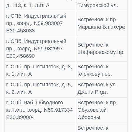
д. 113, к. 1, лит. А
Тимуровской ул.
г. СПб, Индустриальный
Встречное: к пр.
пр., коорд. N59.983007
Маршала Блюхера
E30.458083
г. СПб, Индустриальный
Встречное: к
пр., коорд. N59.982997
Шафировскому пр.
E30.458690
г. СПб, пр. Пятилеток, д. 8,
Встречное: к
к. 1, лит. А
Клочкову пер.
г. СПб, пр. Пятилеток, д. 5,
Встречное: к ул.
к. 2, лит. А
Джона Рида
г. СПб, наб. Обводного
Встречное: к пр.
канала, коорд. N59.917334
Обуховской
E30.390004
Обороны
Встречное: к