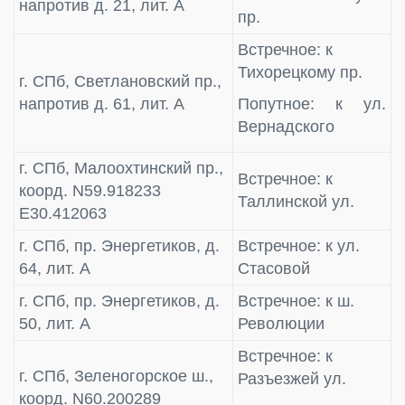
напротив д. 21, лит. А
пр.
Встречное: к
Тихорецкому пр.
г. СПб, Светлановский пр.,
напротив д. 61, лит. А
Попутное: к ул.
Вернадского
г. СПб, Малоохтинский пр.,
Встречное: к
коорд. N59.918233
Таллинской ул.
E30.412063
г. СПб, пр. Энергетиков, д.
Встречное: к ул.
64, лит. А
Стасовой
г. СПб, пр. Энергетиков, д.
Встречное: к ш.
50, лит. А
Революции
Встречное: к
г. СПб, Зеленогорское ш.,
Разъезжей ул.
коорд. N60.200289