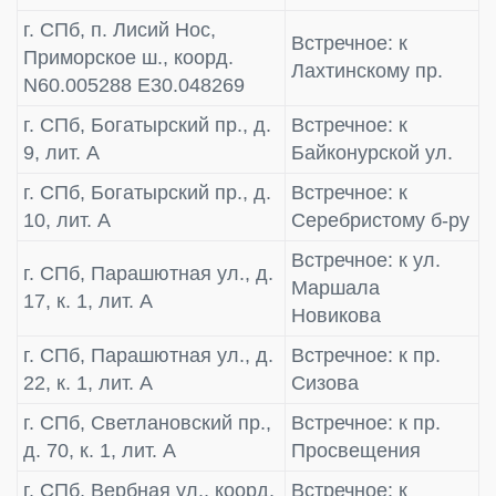
г. СПб, п. Лисий Нос,
Встречное: к
Приморское ш., коорд.
Лахтинскому пр.
N60.005288 E30.048269
г. СПб, Богатырский пр., д.
Встречное: к
9, лит. А
Байконурской ул.
г. СПб, Богатырский пр., д.
Встречное: к
10, лит. А
Серебристому б-ру
Встречное: к ул.
г. СПб, Парашютная ул., д.
Маршала
17, к. 1, лит. А
Новикова
г. СПб, Парашютная ул., д.
Встречное: к пр.
22, к. 1, лит. А
Сизова
г. СПб, Светлановский пр.,
Встречное: к пр.
д. 70, к. 1, лит. А
Просвещения
г. СПб, Вербная ул., коорд.
Встречное: к