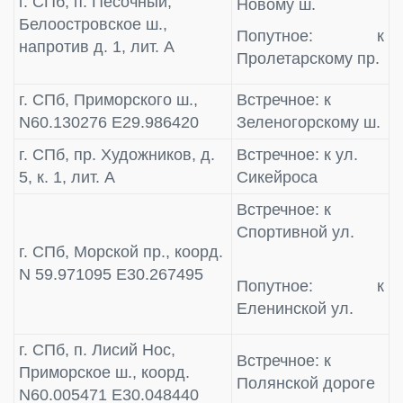
г. СПб, п. Песочный,
Новому ш.
Белоостровское ш.,
Попутное: к
напротив д. 1, лит. А
Пролетарскому пр.
г. СПб, Приморского ш.,
Встречное: к
N60.130276 E29.986420
Зеленогорскому ш.
г. СПб, пр. Художников, д.
Встречное: к ул.
5, к. 1, лит. А
Сикейроса
Встречное: к
Спортивной ул.
г. СПб, Морской пр., коорд.
N 59.971095 E30.267495
Попутное: к
Еленинской ул.
г. СПб, п. Лисий Нос,
Встречное: к
Приморское ш., коорд.
Полянской дороге
N60.005471 E30.048440