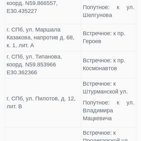
коорд. N59.866557,
Попутное: к ул.
E30.435227
Шелгунова
г. СПб, ул. Маршала
Встречное: к пр.
Казакова, напротив д. 68,
Героев
к. 1, лит. А
г. СПб, ул. Типанова,
Встречное: к пр.
коорд. N59.853966
Космонавтов
E30.362366
Встречное: к
Штурманской ул.
г. СПб, ул. Пилотов, д. 12,
Попутное: к ул.
лит. В
Владимира
Мацкевича
Встречное: к
Пролетарской ул.