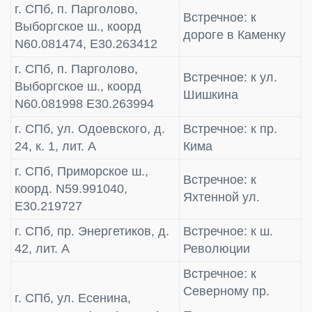
г. СПб, п. Парголово,
Встречное: к
Выборгское ш., коорд
дороге в Каменку
N60.081474, E30.263412
г. СПб, п. Парголово,
Встречное: к ул.
Выборгское ш., коорд
Шишкина
N60.081998 E30.263994
г. СПб, ул. Одоевского, д.
Встречное: к пр.
24, к. 1, лит. А
Кима
г. СПб, Приморское ш.,
Встречное: к
коорд. N59.991040,
Яхтенной ул.
E30.219727
г. СПб, пр. Энергетиков, д.
Встречное: к ш.
42, лит. А
Революции
Встречное: к
Северному пр.
г. СПб, ул. Есенина,