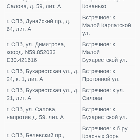
Салова, д. 59, лит. А
Кованько
Встречное: к
г. СПб, Дунайский пр., д.
Малой Карпатской
64, лит. А
ул.
г. СПб, ул. Димитрова,
Встречное: к
коорд. N59.852033
Малой
E30.421616
Бухарестской ул.
г. СПб, Бухарестская ул., д.
Встречное: к
24, к. 1, лит. А
Прогонной ул.
г. СПб, Бухарестская ул., д.
Встречное: к ул.
21, лит. А
Салова
г. СПб, ул. Салова,
Встречное: к
напротив д. 59, лит. А
Бухарестской ул.
Встречное: к б-ру
г. СПб, Белевский пр.,
Красных Зорь