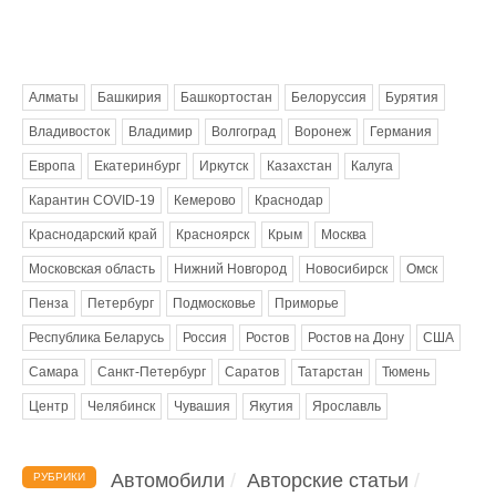
Метки
Алматы
Башкирия
Башкортостан
Белоруссия
Бурятия
Владивосток
Владимир
Волгоград
Воронеж
Германия
Европа
Екатеринбург
Иркутск
Казахстан
Калуга
Карантин COVID-19
Кемерово
Краснодар
Краснодарский край
Красноярск
Крым
Москва
Московская область
Нижний Новгород
Новосибирск
Омск
Пенза
Петербург
Подмосковье
Приморье
Республика Беларусь
Россия
Ростов
Ростов на Дону
США
Самара
Санкт-Петербург
Саратов
Татарстан
Тюмень
Центр
Челябинск
Чувашия
Якутия
Ярославль
Автомобили
Авторские статьи
РУБРИКИ