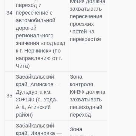
КФВФ должна
переход и
захватывать
34
пересечение с
пересечение
автомобильной
проезжих
дорогой
частей на
регионального
перекрестке
значения «подъезд
к г. Нерчинск» (по
направлению от г.
Чита)
Забайкальский
Зона
край, Агинское —
контроля
Дульдурга км.
КФВФ должна
35
20+140 (с. Урда-
захватывать
Ага, Агинский
пешеходный
район)
переход
Забайкальский
Зона
край, Ивановка —