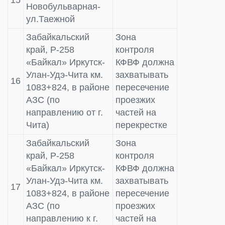
Новобульварная-
ул.Таежной
Забайкальский
Зона
край, Р-258
контроля
«Байкал» Иркутск-
КФВФ должна
Улан-Удэ-Чита км.
захватывать
16
1083+824, в районе
пересечение
АЗС (по
проезжих
направлению от г.
частей на
Чита)
перекрестке
Забайкальский
Зона
край, Р-258
контроля
«Байкал» Иркутск-
КФВФ должна
Улан-Удэ-Чита км.
захватывать
17
1083+824, в районе
пересечение
АЗС (по
проезжих
направлению к г.
частей на