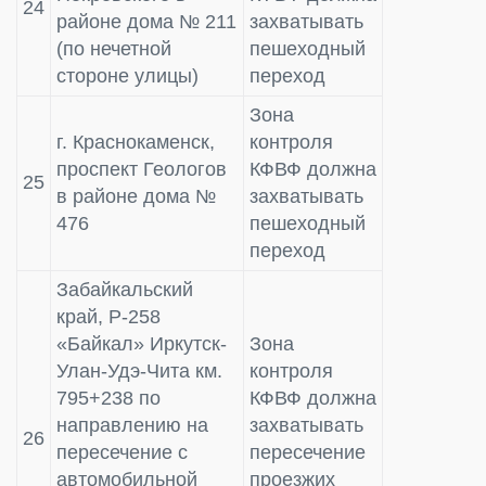
24
районе дома № 211
захватывать
(по нечетной
пешеходный
стороне улицы)
переход
Зона
г. Краснокаменск,
контроля
проспект Геологов
КФВФ должна
25
в районе дома №
захватывать
476
пешеходный
переход
Забайкальский
край, Р-258
«Байкал» Иркутск-
Зона
Улан-Удэ-Чита км.
контроля
795+238 по
КФВФ должна
направлению на
захватывать
26
пересечение с
пересечение
автомобильной
проезжих