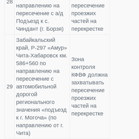
28
направлению на
пересечение
пересечение с а/д
проезжих
Подъезд к с.
частей на
Чиндант (г. Борзя)
перекрестке
Забайкальский
край, Р-297 «Амур»
Чита-Хабаровск км.
Зона
586+560 по
контроля
направлению на
КФВФ должна
пересечение с
захватывать
29
автомобильной
пересечение
дорогой
проезжих
регионального
частей на
значения «подъезд
перекрестке
к г. Могоча» (по
направлению от г.
Чита)