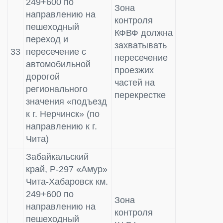
249+600 по
Зона
направлению на
контроля
пешеходный
КФВФ должна
переход и
захватывать
33
пересечение с
пересечение
автомобильной
проезжих
дорогой
частей на
регионального
перекрестке
значения «подъезд
к г. Нерчинск» (по
направлению к г.
Чита)
Забайкальский
край, Р-297 «Амур»
Чита-Хабаровск км.
249+600 по
Зона
направлению на
контроля
пешеходный