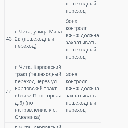
пешеходный
переход
Зона
контроля
г. Чита, улица Мира
КФВФ должна
43
2в (пешеходный
захватывать
переход)
пешеходный
переход
г. Чита, Карповский
тракт (пешеходный
Зона
переход через ул.
контроля
Карповский тракт,
КФВФ должна
44
вблизи Просторная
захватывать
д.6) (по
пешеходный
направлению к с.
переход
Смоленка)
г. Чита, Карповский