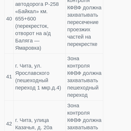
контроля
автодорога Р-258
КФВФ должна
«Байкал» км.
захватывать
40
655+600
пересечение
(перекресток,
проезжих
отворот на а/д
частей на
Баляга —
перекрестке
Ямаровка)
Зона
г. Чита, ул.
контроля
Ярославского
КФВФ должна
41
(пешеходный
захватывать
переход 1 мкр.д.4)
пешеходный
переход
Зона
контроля
г. Чита, улица
КФВФ должна
42
Казачья, д. 20а
захватывать