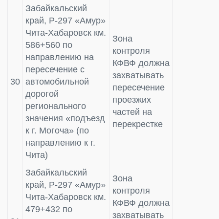
Забайкальский
край, Р-297 «Амур»
Чита-Хабаровск км.
Зона
586+560 по
контроля
направлению на
КФВФ должна
пересечение с
захватывать
30
автомобильной
пересечение
дорогой
проезжих
регионального
частей на
значения «подъезд
перекрестке
к г. Могоча» (по
направлению к г.
Чита)
Забайкальский
Зона
край, Р-297 «Амур»
контроля
Чита-Хабаровск км.
КФВФ должна
479+432 по
захватывать