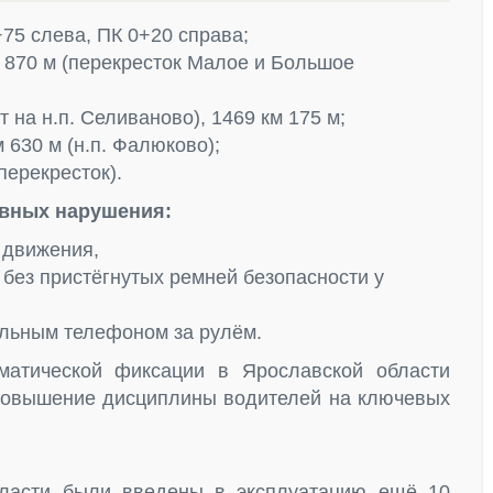
75 слева, ПК 0+20 справа;
 870 м (перекресток Малое и Большое
 на н.п. Селиваново), 1469 км 175 м;
 630 м (н.п. Фалюково);
перекресток).
вных нарушения:
 движения,
без пристёгнутых ремней безопасности у
льным телефоном за рулём.
матической фиксации в Ярославской области
повышение дисциплины водителей на ключевых
бласти были введены в эксплуатацию ещё 10