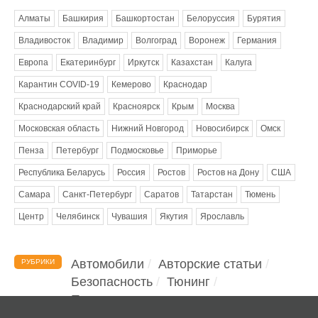
Алматы
Башкирия
Башкортостан
Белоруссия
Бурятия
Владивосток
Владимир
Волгоград
Воронеж
Германия
Европа
Екатеринбург
Иркутск
Казахстан
Калуга
Карантин COVID-19
Кемерово
Краснодар
Краснодарский край
Красноярск
Крым
Москва
Московская область
Нижний Новгород
Новосибирск
Омск
Пенза
Петербург
Подмосковье
Приморье
Республика Беларусь
Россия
Ростов
Ростов на Дону
США
Самара
Санкт-Петербург
Саратов
Татарстан
Тюмень
Центр
Челябинск
Чувашия
Якутия
Ярославль
Автомобили
Авторские статьи
РУБРИКИ
Безопасность
Тюнинг
Помощь водителю