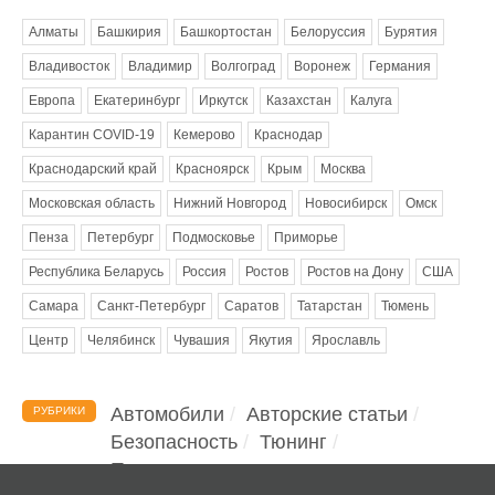
Алматы
Башкирия
Башкортостан
Белоруссия
Бурятия
Владивосток
Владимир
Волгоград
Воронеж
Германия
Европа
Екатеринбург
Иркутск
Казахстан
Калуга
Карантин COVID-19
Кемерово
Краснодар
Краснодарский край
Красноярск
Крым
Москва
Московская область
Нижний Новгород
Новосибирск
Омск
Пенза
Петербург
Подмосковье
Приморье
Республика Беларусь
Россия
Ростов
Ростов на Дону
США
Самара
Санкт-Петербург
Саратов
Татарстан
Тюмень
Центр
Челябинск
Чувашия
Якутия
Ярославль
Автомобили
Авторские статьи
РУБРИКИ
Безопасность
Тюнинг
Помощь водителю