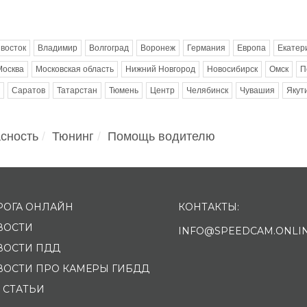
восток
Владимир
Волгоград
Воронеж
Германия
Европа
Екатер
Москва
Московская область
Нижний Новгород
Новосибирск
Омск
П
Саратов
Татарстан
Тюмень
Центр
Челябинск
Чувашия
Якут
сность
Тюнинг
Помощь водителю
РОГА ОНЛАЙН
КОНТАКТЫ:
ВОСТИ
INFO@SPEEDCAM.ONLI
ВОСТИ ПДД
ВОСТИ ПРО КАМЕРЫ ГИБДД
 СТАТЬИ