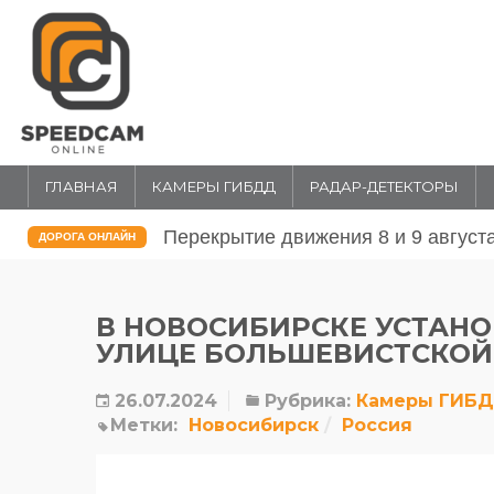
ГЛАВНАЯ
КАМЕРЫ ГИБДД
РАДАР-ДЕТЕКТОРЫ
026 года в Москве
Перекрытие движения 31 июля и 1
ДОРОГА ОНЛАЙН
в Москве
В НОВОСИБИРСКЕ УСТАН
УЛИЦЕ БОЛЬШЕВИСТСКОЙ
26.07.2024
Рубрика:
Камеры ГИБ
Метки:
Новосибирск
Россия