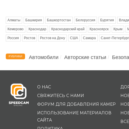
Метки
Алматы
Башкирия
Башкортостан
Белоруссия
Бурятия
Влади
Кемерово
Краснодар
Краснодарский край
Красноярск
Крым
Россия
Ростов
Ростов на Дону
США
Самара
Санкт-Петербург
Автомобили
Авторские статьи
Безопа
РУБРИКИ
О НАС
ДО
СВЯЖИТЕСЬ С НАМИ
НО
ФОРУМ ДЛЯ ДОБАВЛЕНИЯ КАМЕР
НО
ИСПОЛЬЗОВАНИЕ МАТЕРИАЛОВ
НО
САЙТА
ВСЕ
ПОЛИТИКА