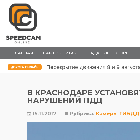
ГЛАВНАЯ
КАМЕРЫ ГИБДД
РАДАР-ДЕТЕКТОРЫ
е движения 8 и 9 августа 2026 года в Москве
Перекр
ДОРОГА ОНЛАЙН
в Моск
В КРАСНОДАРЕ УСТАНОВ
НАРУШЕНИЙ ПДД
15.11.2017
Рубрика:
Камеры ГИБДД