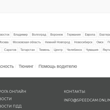
восток
Владимир
Волгоград
Воронеж
Германия
Европа
Екатер
Москва
Московская область
Нижний Новгород
Новосибирск
Омск
П
Саратов
Татарстан
Тюмень
Центр
Челябинск
Чувашия
Якут
сность
Тюнинг
Помощь водителю
РОГА ОНЛАЙН
КОНТАКТЫ:
ВОСТИ
INFO@SPEEDCAM.ONLI
ВОСТИ ПДД