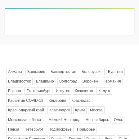
Метки
Алматы
Башкирия
Башкортостан
Белоруссия
Бурятия
Владивосток
Владимир
Волгоград
Воронеж
Германия
Европа
Екатеринбург
Иркутск
Казахстан
Калуга
Карантин COVID-19
Кемерово
Краснодар
Краснодарский край
Красноярск
Крым
Москва
Московская область
Нижний Новгород
Новосибирск
Омск
Пенза
Петербург
Подмосковье
Приморье
Республика Беларусь
Россия
Ростов
Ростов на Дону
США