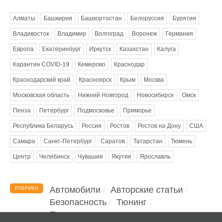
Метки
Алматы
Башкирия
Башкортостан
Белоруссия
Бурятия
Владивосток
Владимир
Волгоград
Воронеж
Германия
Европа
Екатеринбург
Иркутск
Казахстан
Калуга
Карантин COVID-19
Кемерово
Краснодар
Краснодарский край
Красноярск
Крым
Москва
Московская область
Нижний Новгород
Новосибирск
Омск
Пенза
Петербург
Подмосковье
Приморье
Республика Беларусь
Россия
Ростов
Ростов на Дону
США
Самара
Санкт-Петербург
Саратов
Татарстан
Тюмень
Центр
Челябинск
Чувашия
Якутия
Ярославль
Автомобили
Авторские статьи
РУБРИКИ
Безопасность
Тюнинг
Помощь водителю