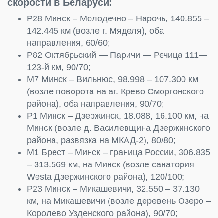
скорости в Беларуси:
Р28 Минск – Молодечно – Нарочь, 140.855 –
142.445 км (возле г. Мяделя), оба
направления, 60/60;
Р82 Октябрьский — Паричи — Речица 111—
123-й км, 90/70;
М7 Минск – Вильнюс, 98.998 – 107.300 км
(возле поворота на аг. Крево Сморгонского
района), оба направления, 90/70;
Р1 Минск – Дзержинск, 18.088, 16.100 км, на
Минск (возле д. Василевщина Дзержинского
района, развязка на МКАД-2), 80/80;
М1 Брест – Минск – граница России, 306.835
– 313.569 км, на Минск (возле санатория
Westa Дзержинского района), 120/100;
Р23 Минск – Микашевичи, 32.550 – 37.130
км, на Микашевичи (возле деревень Озеро –
Королево Узденского района), 90/70;