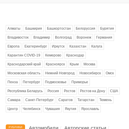
Метки
Алматы
Башкирия
Башкортостан
Белоруссия
Бурятия
Владивосток
Владимир
Волгоград
Воронеж
Германия
Европа
Екатеринбург
Иркутск
Казахстан
Калуга
Карантин COVID-19
Кемерово
Краснодар
Краснодарский край
Красноярск
Крым
Москва
Московская область
Нижний Новгород
Новосибирск
Омск
Пенза
Петербург
Подмосковье
Приморье
Республика Беларусь
Россия
Ростов
Ростов на Дону
США
Самара
Санкт-Петербург
Саратов
Татарстан
Тюмень
Центр
Челябинск
Чувашия
Якутия
Ярославль
Автомобили
Авторские статьи
РУБРИКИ