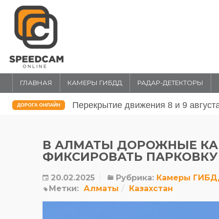
ГЛАВНАЯ
КАМЕРЫ ГИБДД
РАДАР-ДЕТЕКТОРЫ
026 года в Москве
Перекрытие движения 31 июля и 1 
ДОРОГА ОНЛАЙН
в Москве
В АЛМАТЫ ДОРОЖНЫЕ К
ФИКСИРОВАТЬ ПАРКОВКУ
20.02.2025
Рубрика:
Камеры ГИБ
Метки:
Алматы
Казахстан