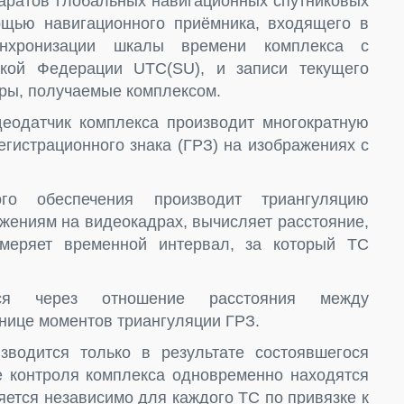
паратов глобальных навигационных спутниковых
ью навигационного приёмника, входящего в
синхронизации шкалы времени комплекса с
кой Федерации UTC(SU), и записи текущего
ры, получаемые комплексом.
еодатчик комплекса производит многократную
гистрационного знака (ГРЗ) на изображениях с
ого обеспечения производит триангуляцию
жениям на видеокадрах, вычисляет расстояние,
меряет временной интервал, за который ТС
ся через отношение расстояния между
нице моментов триангуляции ГРЗ.
водится только в результате состоявшегося
е контроля комплекса одновременно находятся
яется независимо для каждого ТС по привязке к