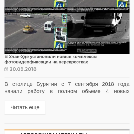
В Улан-Удэ установили новые комплексы
фотовидеофиксации на перекрестках
20.09.2018
В столице Бурятии с 7 сентября 2018 года
начали работу в полном объеме 4 новых
комплекса «Автоураган», фиксирующих
нарушения правил дорожного движения на
Читать еще
перекрестках.