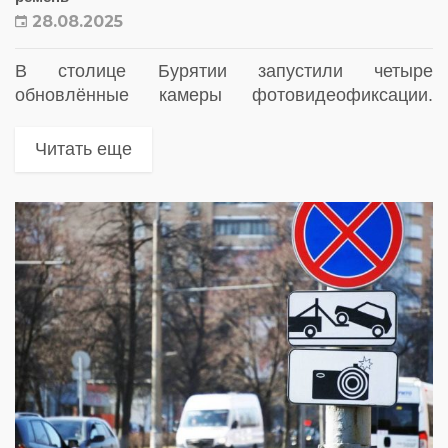
28.08.2025
В столице Бурятии запустили четыре
обновлённые камеры фотовидеофиксации.
Теперь они контролируют не только превышение
скорости, но и использование ремней
Читать еще
безопасности