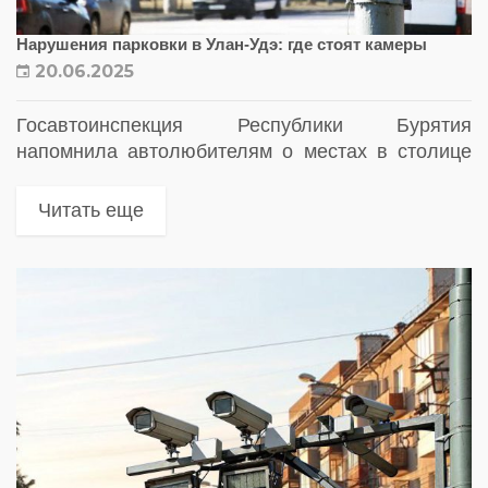
Нарушения парковки в Улан-Удэ: где стоят камеры
20.06.2025
Госавтоинспекция Республики Бурятия
напомнила автолюбителям о местах в столице
региона, где действуют ограничения на
остановку и стоянку транспортных средств
Читать еще