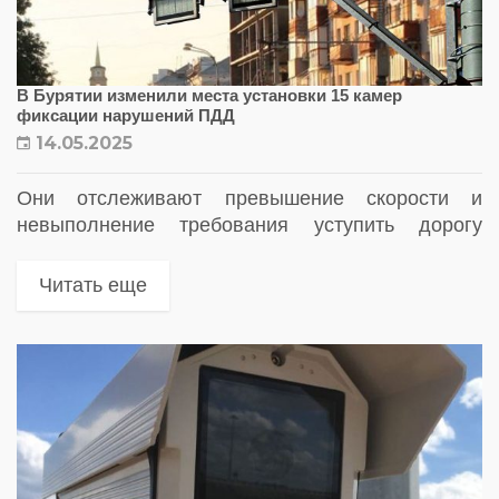
В Бурятии изменили места установки 15 камер
фиксации нарушений ПДД
14.05.2025
Они отслеживают превышение скорости и
невыполнение требования уступить дорогу
пешеходам или иным участникам дорожного
движения. Новые камеры установлены в Улан-
Читать еще
Удэ и районах республики