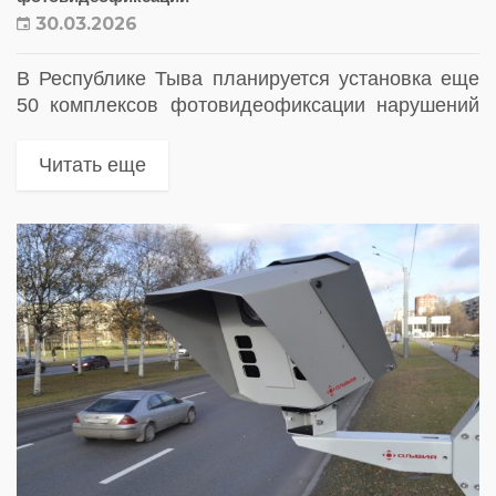
30.03.2026
В Республике Тыва планируется установка еще
50 комплексов фотовидеофиксации нарушений
ПДД. Новые камеры появятся на аварийно-
опасных участках дорог для снижения числа
Читать еще
ДТП и повышения дисциплины водителей