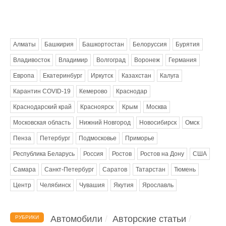
Метки
Алматы
Башкирия
Башкортостан
Белоруссия
Бурятия
Владивосток
Владимир
Волгоград
Воронеж
Германия
Европа
Екатеринбург
Иркутск
Казахстан
Калуга
Карантин COVID-19
Кемерово
Краснодар
Краснодарский край
Красноярск
Крым
Москва
Московская область
Нижний Новгород
Новосибирск
Омск
Пенза
Петербург
Подмосковье
Приморье
Республика Беларусь
Россия
Ростов
Ростов на Дону
США
Самара
Санкт-Петербург
Саратов
Татарстан
Тюмень
Центр
Челябинск
Чувашия
Якутия
Ярославль
Автомобили
Авторские статьи
РУБРИКИ