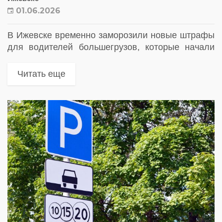
01.06.2026
В Ижевске временно заморозили новые штрафы
для водителей большегрузов, которые начали
массово выписывать дорожные камеры за въезд
в город под запрещающие знаки. Решение
Читать еще
приняли после многочисленных жалоб
перевозчиков, столкнувшихся с...