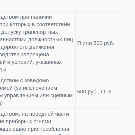
дством при наличии
при которых в соответствии
 допуску транспортных
язанностями должностных лиц
П или 500 руб.
 дорожного движения
средства запрещена,
ей и условий, указанных
тьи
дством с заведомо
емой (за исключением
500 руб., О, З
ым управлением или сцепным
а)
дством, на передней части
ые приборы с огнями
звращающие приспособления