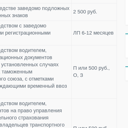
редстве заведомо подложных
2 500 руб.
нных знаков
дством с заведомо
и регистрационными
ЛП 6-12 месяцев
едством водителем,
рационных документов
в установленных случаях
П или 500 руб.,
х таможенным
О, З
го союза, с отметками
рждающими временный ввоз
едством водителем,
тов на право управления
ельного страхования
 владельцев транспортного