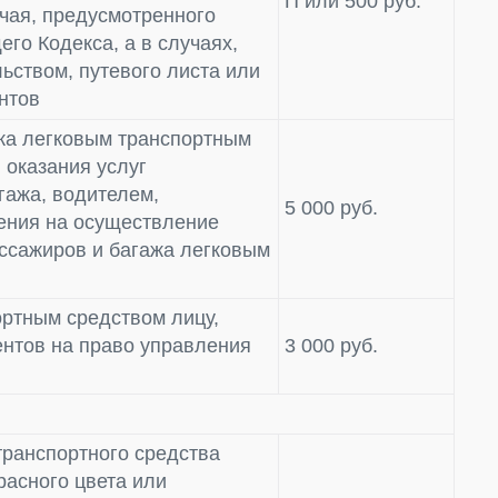
П или 500 руб.
учая, предусмотренного
его Кодекса, а в случаях,
ьством, путевого листа или
нтов
жа легковым транспортным
 оказания услуг
гажа, водителем,
5 000 руб.
ения на осуществление
ассажиров и багажа легковым
ртным средством лицу,
нтов на право управления
3 000 руб.
транспортного средства
расного цвета или