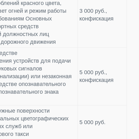
лений красного цвета,
вет огней и режим работы
3 000 руб.,
ебованиям Основных
конфискация
ортных средств
ей должностных лиц
 дорожного движения
редстве
ения устройств для подачи
уковых сигналов
5 000 руб.,
гнализации) или незаконная
конфискация
редстве опознавательного
познавательного знака
ужные поверхности
иальных цветографических
5 000 руб.
х служб или
ового такси