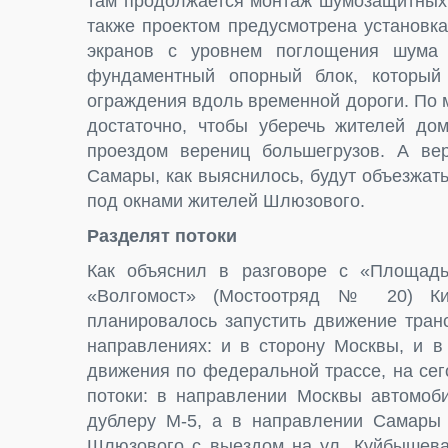
там продолжается монтаж шумозащитных 
также проектом предусмотрена установка
экранов с уровнем поглощения шума 
фундаментный опорный блок, который
ограждения вдоль временной дороги. По 
достаточно, чтобы уберечь жителей до
проездом верениц большегрузов. А ве
Самары, как выяснилось, будут объезжат
под окнами жителей Шлюзового.
Разделят потоки
Как объяснил в разговоре с «Площа
«Волгомост» (Мостоотряд № 20) Кир
планировалось запустить движение тран
направлениях: и в сторону Москвы, и в
движения по федеральной трассе, на се
потоки: в направлении Москвы автомоби
дублеру М-5, а в направлении Самары 
Шлюзового с выездом на ул. Куйбышева