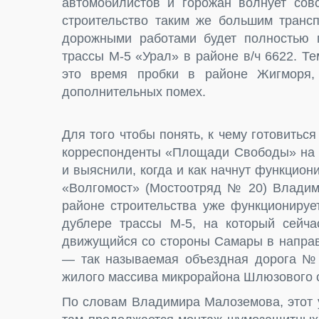
автомобилистов и горожан волнует сов
строительство таким же большим трансп
дорожными работами будет полностью 
трассы М-5 «Урал» в районе в/ч 6622. Те
это время пробки в районе Жигморя, 
дополнительных помех.
Для того чтобы понять, к чему готовитьс
корреспонденты «Площади Свободы» на 
и выяснили, когда и как начнут функцио
«Волгомост» (Мостоотряд № 20) Владими
районе строительства уже функционируе
дублере трассы М-5, на который сейча
движущийся со стороны Самары в направ
— так называемая объездная дорога № 
жилого массива микрорайона Шлюзового с
По словам Владимира Малоземова, этот у