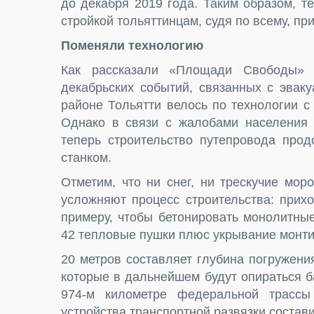
до декабря 2019 года. Таким образом, т
стройкой тольяттинцам, судя по всему, пр
Поменяли технологию
Как рассказали «Площади Свободы» 
декабрьских событий, связанных с эвак
районе Тольятти велось по технологии 
Однако в связи с жалобами населения д
теперь строительство путепровода про
станком.
Отметим, что ни снег, ни трескучие мор
усложняют процесс строительства: прих
примеру, чтобы бетонировать монолитны
42 тепловые пушки плюс укрывание монти
20 метров составляет глубина погружени
которые в дальнейшем будут опираться б
974-м километре федеральной трасс
устройства транспортной развязки состави