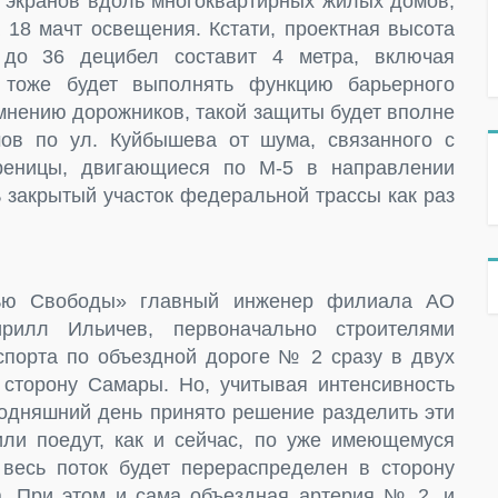
экранов вдоль многоквартирных жилых домов,
 18 мачт освещения. Кстати, проектная высота
до 36 децибел составит 4 метра, включая
 тоже будет выполнять функцию барьерного
мнению дорожников, такой защиты будет вполне
мов по ул. Куйбышева от шума, связанного с
реницы, двигающиеся по М-5 в направлении
ь закрытый участок федеральной трассы как раз
дью Свободы» главный инженер филиала АО
илл Ильичев, первоначально строителями
спорта по объездной дороге № 2 сразу в двух
 сторону Самары. Но, учитывая интенсивность
годняшний день принято решение разделить эти
ли поедут, как и сейчас, по уже имеющемуся
весь поток будет перераспределен в сторону
. При этом и сама объездная артерия № 2, и