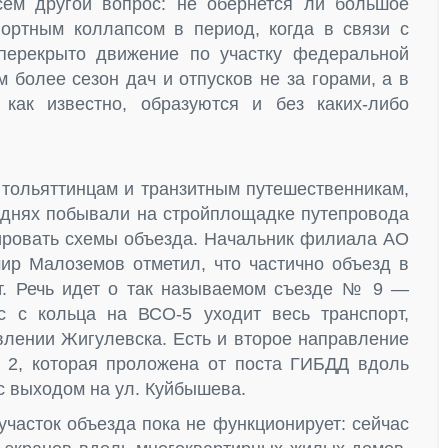
сем другой вопрос: не обернется ли большое
ортным коллапсом в период, когда в связи с
перекрыто движение по участку федеральной
м более сезон дач и отпусков не за горами, а в
как известно, образуются и без каких-либо
я тольяттинцам и транзитным путешественникам,
днях побывали на стройплощадке путепровода
нировать схемы объезда. Начальник филиала АО
р Малоземов отметил, что частично объезд в
т. Речь идет о так называемом съезде № 9 —
с с кольца на ВСО-5 уходит весь транспорт,
лении Жигулевска. Есть и второе направление
2, которая проложена от поста ГИБДД вдоль
 выходом на ул. Куйбышева.
часток объезда пока не функционирует: сейчас