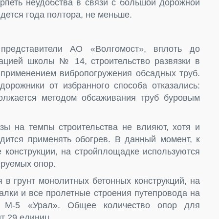
ерпеть неудобства в связи с большой дорожной
идется года полтора, не меньше.
представители АО «Волгомост», вплоть до
уацией школы № 14, строительство развязки в
с применением вибропогружения обсадных труб.
орожники от избранного способа отказались:
должается методом обсаживания труб буровым
озы на темпы строительства не влияют, хотя и
одится применять обогрев. В данный момент, к
е конструкции, на стройплощадке используются
руемых опор.
я в грунт монолитных бетонных конструкций, на
алки и все пролетные строения путепровода на
ы М-5 «Урал». Общее количество опор для
т 29 единиц.