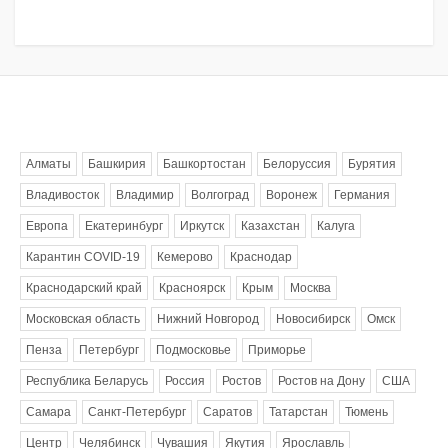
Метки
Алматы
Башкирия
Башкортостан
Белоруссия
Бурятия
Владивосток
Владимир
Волгоград
Воронеж
Германия
Европа
Екатеринбург
Иркутск
Казахстан
Калуга
Карантин COVID-19
Кемерово
Краснодар
Краснодарский край
Красноярск
Крым
Москва
Московская область
Нижний Новгород
Новосибирск
Омск
Пенза
Петербург
Подмосковье
Приморье
Республика Беларусь
Россия
Ростов
Ростов на Дону
США
Самара
Санкт-Петербург
Саратов
Татарстан
Тюмень
Центр
Челябинск
Чувашия
Якутия
Ярославль