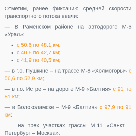
Отметим, ранее фиксацию средней скорости
транспортного потока ввели:
— В Раменском районе на автодороге М-5
«Урал»:
с 50,6 по 48,1 км;
с 40,6 по 42,7 км;
с 41,9 по 40,5 км;
— в г.о. Пушкине – на трассе М-8 «Холмогоры»
с
56,6 по 52,9 км
;
— в г.о. Истре – на дороге М-9 «Балтия»
с 91 по
81 км
;
— в Волоколамске – М-9 «Балтия»
с 97,9 по 91
км
;
— на трех участках трассы М-11 «Санкт –
Петербург – Москва»: