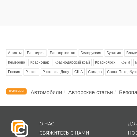
Метки
Алматы
Башкирия
Башкортостан
Белоруссия
Бурятия
Влади
Кемерово
Краснодар
Краснодарский край
Красноярск
Крым
Россия
Ростов
Ростов на Дону
США
Самара
Санкт-Петербург
Автомобили
Авторские статьи
Безопа
РУБРИКИ
О НАС
ДО
СВЯЖИТЕСЬ С НАМИ
НО