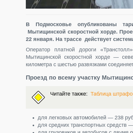
В Подмосковье опубликованы т
Мытищинской скоростной хорде. Прое
22 января. На трассе действует систе
Оператор платной дороги «Транстолл
Мытищинской скоростной хорде — севе
километра с шестью развязками соединяе
Проезд по всему участку Мытищинс
Читайте также:
Таблица штрафо
для легковых автомобилей — 238 руб
для средних транспортных средств —
для грузовиков и автобусов с двумя 