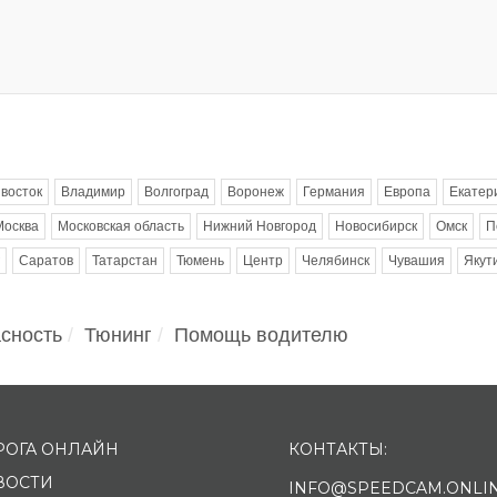
восток
Владимир
Волгоград
Воронеж
Германия
Европа
Екатер
Москва
Московская область
Нижний Новгород
Новосибирск
Омск
П
Саратов
Татарстан
Тюмень
Центр
Челябинск
Чувашия
Якут
сность
Тюнинг
Помощь водителю
РОГА ОНЛАЙН
КОНТАКТЫ:
ВОСТИ
INFO@SPEEDCAM.ONLI