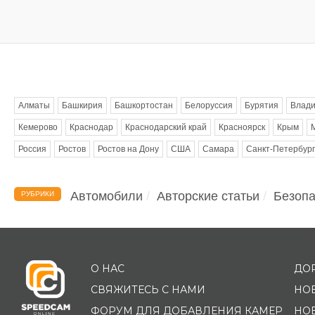
Метки
Алматы
Башкирия
Башкортостан
Белоруссия
Бурятия
Влади
Кемерово
Краснодар
Краснодарский край
Красноярск
Крым
Россия
Ростов
Ростов на Дону
США
Самара
Санкт-Петербург
Автомобили
Авторские статьи
Безопа
РУБРИКИ
О НАС
ДО
СВЯЖИТЕСЬ С НАМИ
НО
ФОРУМ ДЛЯ ДОБАВЛЕНИЯ КАМЕР
НО