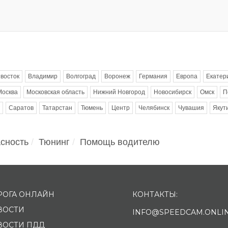
восток
Владимир
Волгоград
Воронеж
Германия
Европа
Екатер
Москва
Московская область
Нижний Новгород
Новосибирск
Омск
П
Саратов
Татарстан
Тюмень
Центр
Челябинск
Чувашия
Якут
сность
Тюнинг
Помощь водителю
РОГА ОНЛАЙН
КОНТАКТЫ:
ВОСТИ
INFO@SPEEDCAM.ONLI
ВОСТИ ПДД