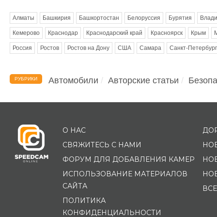
Метки
Алматы
Башкирия
Башкортостан
Белоруссия
Бурятия
Влади
Кемерово
Краснодар
Краснодарский край
Красноярск
Крым
Россия
Ростов
Ростов на Дону
США
Самара
Санкт-Петербург
Автомобили
Авторские статьи
Безопа
РУБРИКИ
О НАС
ДО
СВЯЖИТЕСЬ С НАМИ
НО
ФОРУМ ДЛЯ ДОБАВЛЕНИЯ КАМЕР
НО
ИСПОЛЬЗОВАНИЕ МАТЕРИАЛОВ
НО
САЙТА
ВСЕ
ПОЛИТИКА
КОНФИДЕНЦИАЛЬНОСТИ