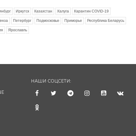
инбург
Иркутск
Казахстан
Калуга
Карантин COVID-19
енза
Петербург
Подмосковье
Приморье
Республика Беларусь
ия
Ярославль
НАШИ СОЦСЕТИ:
NE