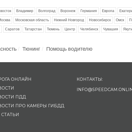
восток
Владимир
Волгоград
Воронеж
Германия
Европа
Екатер
Москва
Московская область
Нижний Новгород
Новосибирск
Омск
П
Саратов
Татарстан
Тюмень
Центр
Челябинск
Чувашия
Якут
сность
Тюнинг
Помощь водителю
РОГА ОНЛАЙН
КОНТАКТЫ:
ВОСТИ
INFO@SPEEDCAM.ONLI
ВОСТИ ПДД
ВОСТИ ПРО КАМЕРЫ ГИБДД
 СТАТЬИ