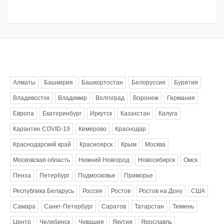
Метки
Алматы
Башкирия
Башкортостан
Белоруссия
Бурятия
Владивосток
Владимир
Волгоград
Воронеж
Германия
Европа
Екатеринбург
Иркутск
Казахстан
Калуга
Карантин COVID-19
Кемерово
Краснодар
Краснодарский край
Красноярск
Крым
Москва
Московская область
Нижний Новгород
Новосибирск
Омск
Пенза
Петербург
Подмосковье
Приморье
Республика Беларусь
Россия
Ростов
Ростов на Дону
США
Самара
Санкт-Петербург
Саратов
Татарстан
Тюмень
Центр
Челябинск
Чувашия
Якутия
Ярославль