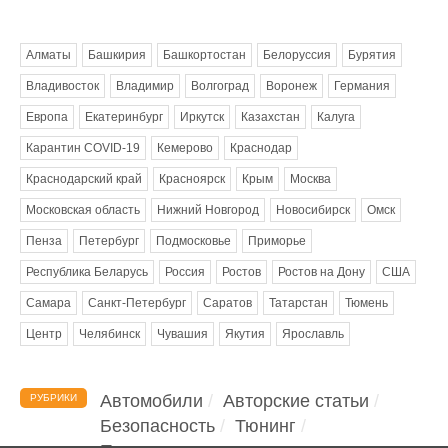
Метки
Алматы
Башкирия
Башкортостан
Белоруссия
Бурятия
Владивосток
Владимир
Волгоград
Воронеж
Германия
Европа
Екатеринбург
Иркутск
Казахстан
Калуга
Карантин COVID-19
Кемерово
Краснодар
Краснодарский край
Красноярск
Крым
Москва
Московская область
Нижний Новгород
Новосибирск
Омск
Пенза
Петербург
Подмосковье
Приморье
Республика Беларусь
Россия
Ростов
Ростов на Дону
США
Самара
Санкт-Петербург
Саратов
Татарстан
Тюмень
Центр
Челябинск
Чувашия
Якутия
Ярославль
Автомобили
Авторские статьи
РУБРИКИ
Безопасность
Тюнинг