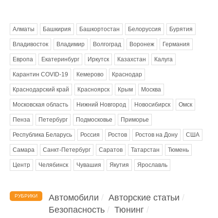
Метки
Алматы
Башкирия
Башкортостан
Белоруссия
Бурятия
Владивосток
Владимир
Волгоград
Воронеж
Германия
Европа
Екатеринбург
Иркутск
Казахстан
Калуга
Карантин COVID-19
Кемерово
Краснодар
Краснодарский край
Красноярск
Крым
Москва
Московская область
Нижний Новгород
Новосибирск
Омск
Пенза
Петербург
Подмосковье
Приморье
Республика Беларусь
Россия
Ростов
Ростов на Дону
США
Самара
Санкт-Петербург
Саратов
Татарстан
Тюмень
Центр
Челябинск
Чувашия
Якутия
Ярославль
Автомобили
Авторские статьи
РУБРИКИ
Безопасность
Тюнинг