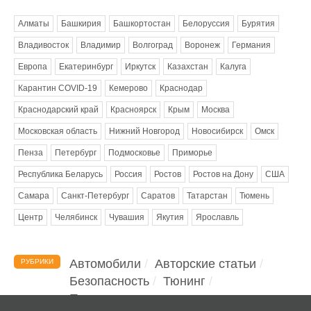
Алматы
Башкирия
Башкортостан
Белоруссия
Бурятия
Владивосток
Владимир
Волгоград
Воронеж
Германия
Европа
Екатеринбург
Иркутск
Казахстан
Калуга
Карантин COVID-19
Кемерово
Краснодар
Краснодарский край
Красноярск
Крым
Москва
Московская область
Нижний Новгород
Новосибирск
Омск
Пенза
Петербург
Подмосковье
Приморье
Республика Беларусь
Россия
Ростов
Ростов на Дону
США
Самара
Санкт-Петербург
Саратов
Татарстан
Тюмень
Центр
Челябинск
Чувашия
Якутия
Ярославль
Автомобили
Авторские статьи
РУБРИКИ
Безопасность
Тюнинг
Помощь водителю