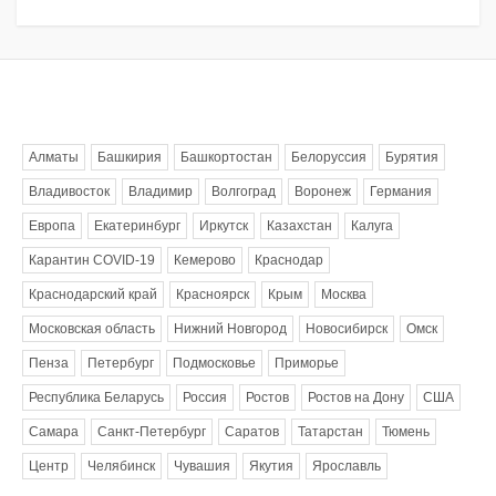
Метки
Алматы
Башкирия
Башкортостан
Белоруссия
Бурятия
Владивосток
Владимир
Волгоград
Воронеж
Германия
Европа
Екатеринбург
Иркутск
Казахстан
Калуга
Карантин COVID-19
Кемерово
Краснодар
Краснодарский край
Красноярск
Крым
Москва
Московская область
Нижний Новгород
Новосибирск
Омск
Пенза
Петербург
Подмосковье
Приморье
Республика Беларусь
Россия
Ростов
Ростов на Дону
США
Самара
Санкт-Петербург
Саратов
Татарстан
Тюмень
Центр
Челябинск
Чувашия
Якутия
Ярославль