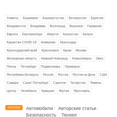
Метки
Алматы
Башкирия
Башкортостан
Белоруссия
Бурятия
Владивосток
Владимир
Волгоград
Воронеж
Германия
Европа
Екатеринбург
Иркутск
Казахстан
Калуга
Карантин COVID-19
Кемерово
Краснодар
Краснодарский край
Красноярск
Крым
Москва
Московская область
Нижний Новгород
Новосибирск
Омск
Пенза
Петербург
Подмосковье
Приморье
Республика Беларусь
Россия
Ростов
Ростов на Дону
США
Самара
Санкт-Петербург
Саратов
Татарстан
Тюмень
Центр
Челябинск
Чувашия
Якутия
Ярославль
Автомобили
Авторские статьи
РУБРИКИ
Безопасность
Тюнинг