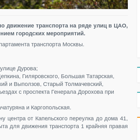
но движение транспорта на ряде улиц в ЦАО,
ением городских мероприятий.
епартамента транспорта Москвы.
 улице Дурова;
Щепкина, Гиляровского, Большая Татарская,
ский и Выползов, Старый Толмачевский,
ъездах с проспекта Генерала Дорохова при
ачатуряна и Каргопольская.
ну центра от Капельского переулка до дома 41,
рыта для движения транспорта 1 крайняя правая