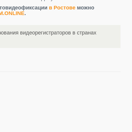
отовидеофиксации
в Ростове
можно
M.ONLINE
.
ования видеорегистраторов в странах