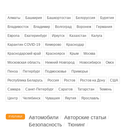
Метки
Алматы
Башкирия
Башкортостан
Белоруссия
Бурятия
Владивосток
Владимир
Волгоград
Воронеж
Германия
Европа
Екатеринбург
Иркутск
Казахстан
Калуга
Карантин COVID-19
Кемерово
Краснодар
Краснодарский край
Красноярск
Крым
Москва
Московская область
Нижний Новгород
Новосибирск
Омск
Пенза
Петербург
Подмосковье
Приморье
Республика Беларусь
Россия
Ростов
Ростов на Дону
США
Самара
Санкт-Петербург
Саратов
Татарстан
Тюмень
Центр
Челябинск
Чувашия
Якутия
Ярославль
Автомобили
Авторские статьи
РУБРИКИ
Безопасность
Тюнинг