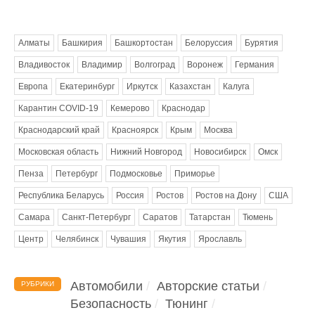
Метки
Алматы
Башкирия
Башкортостан
Белоруссия
Бурятия
Владивосток
Владимир
Волгоград
Воронеж
Германия
Европа
Екатеринбург
Иркутск
Казахстан
Калуга
Карантин COVID-19
Кемерово
Краснодар
Краснодарский край
Красноярск
Крым
Москва
Московская область
Нижний Новгород
Новосибирск
Омск
Пенза
Петербург
Подмосковье
Приморье
Республика Беларусь
Россия
Ростов
Ростов на Дону
США
Самара
Санкт-Петербург
Саратов
Татарстан
Тюмень
Центр
Челябинск
Чувашия
Якутия
Ярославль
Автомобили
Авторские статьи
РУБРИКИ
Безопасность
Тюнинг