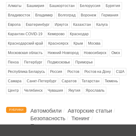
Алматы
Башкирия
Башкортостан
Белоруссия
Бурятия
Владивосток
Владимир
Волгоград
Воронеж
Германия
Европа
Екатеринбург
Иркутск
Казахстан
Калуга
Карантин COVID-19
Кемерово
Краснодар
Краснодарский край
Красноярск
Крым
Москва
Московская область
Нижний Новгород
Новосибирск
Омск
Пенза
Петербург
Подмосковье
Приморье
Республика Беларусь
Россия
Ростов
Ростов на Дону
США
Самара
Санкт-Петербург
Саратов
Татарстан
Тюмень
Центр
Челябинск
Чувашия
Якутия
Ярославль
Автомобили
Авторские статьи
РУБРИКИ
Безопасность
Тюнинг
Помощь водителю