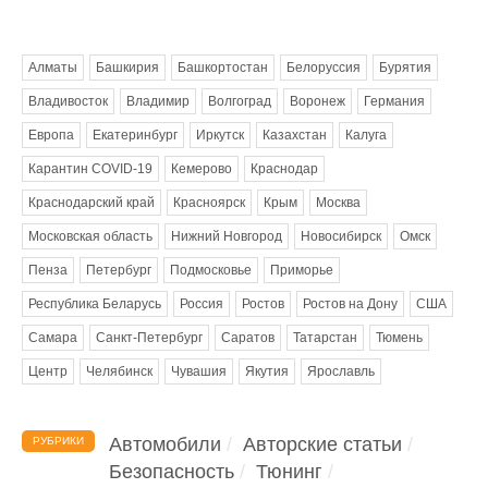
Метки
Алматы
Башкирия
Башкортостан
Белоруссия
Бурятия
Владивосток
Владимир
Волгоград
Воронеж
Германия
Европа
Екатеринбург
Иркутск
Казахстан
Калуга
Карантин COVID-19
Кемерово
Краснодар
Краснодарский край
Красноярск
Крым
Москва
Московская область
Нижний Новгород
Новосибирск
Омск
Пенза
Петербург
Подмосковье
Приморье
Республика Беларусь
Россия
Ростов
Ростов на Дону
США
Самара
Санкт-Петербург
Саратов
Татарстан
Тюмень
Центр
Челябинск
Чувашия
Якутия
Ярославль
Автомобили
Авторские статьи
РУБРИКИ
Безопасность
Тюнинг