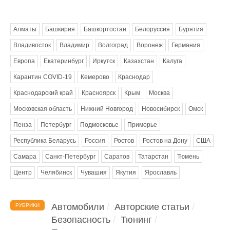
Метки
Алматы
Башкирия
Башкортостан
Белоруссия
Бурятия
Владивосток
Владимир
Волгоград
Воронеж
Германия
Европа
Екатеринбург
Иркутск
Казахстан
Калуга
Карантин COVID-19
Кемерово
Краснодар
Краснодарский край
Красноярск
Крым
Москва
Московская область
Нижний Новгород
Новосибирск
Омск
Пенза
Петербург
Подмосковье
Приморье
Республика Беларусь
Россия
Ростов
Ростов на Дону
США
Самара
Санкт-Петербург
Саратов
Татарстан
Тюмень
Центр
Челябинск
Чувашия
Якутия
Ярославль
Автомобили
Авторские статьи
РУБРИКИ
Безопасность
Тюнинг