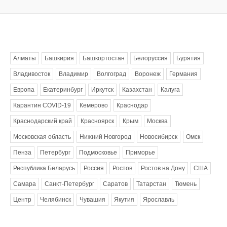
Метки
Алматы
Башкирия
Башкортостан
Белоруссия
Бурятия
Владивосток
Владимир
Волгоград
Воронеж
Германия
Европа
Екатеринбург
Иркутск
Казахстан
Калуга
Карантин COVID-19
Кемерово
Краснодар
Краснодарский край
Красноярск
Крым
Москва
Московская область
Нижний Новгород
Новосибирск
Омск
Пенза
Петербург
Подмосковье
Приморье
Республика Беларусь
Россия
Ростов
Ростов на Дону
США
Самара
Санкт-Петербург
Саратов
Татарстан
Тюмень
Центр
Челябинск
Чувашия
Якутия
Ярославль