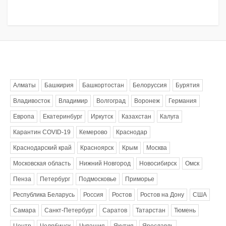
Метки
Алматы
Башкирия
Башкортостан
Белоруссия
Бурятия
Владивосток
Владимир
Волгоград
Воронеж
Германия
Европа
Екатеринбург
Иркутск
Казахстан
Калуга
Карантин COVID-19
Кемерово
Краснодар
Краснодарский край
Красноярск
Крым
Москва
Московская область
Нижний Новгород
Новосибирск
Омск
Пенза
Петербург
Подмосковье
Приморье
Республика Беларусь
Россия
Ростов
Ростов на Дону
США
Самара
Санкт-Петербург
Саратов
Татарстан
Тюмень
Центр
Челябинск
Чувашия
Якутия
Ярославль