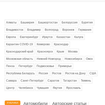
Метки
Алматы
Башкирия
Башкортостан
Белоруссия
Бурятия
Владивосток
Владимир
Волгоград
Воронеж
Германия
Европа
Екатеринбург
Иркутск
Казахстан
Калуга
Карантин COVID-19
Кемерово
Краснодар
Краснодарский край
Красноярск
Крым
Москва
Московская область
Нижний Новгород
Новосибирск
Омск
Пенза
Петербург
Подмосковье
Приморье
Республика Беларусь
Россия
Ростов
Ростов на Дону
США
Самара
Санкт-Петербург
Саратов
Татарстан
Тюмень
Центр
Челябинск
Чувашия
Якутия
Ярославль
Автомобили
Авторские статьи
РУБРИКИ