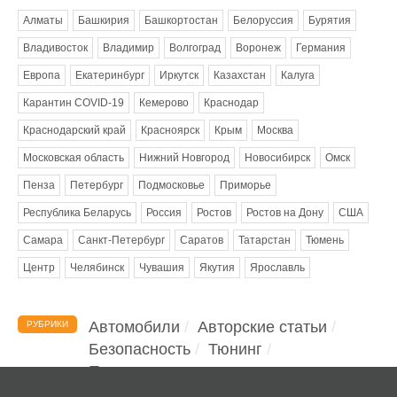
Алматы
Башкирия
Башкортостан
Белоруссия
Бурятия
Владивосток
Владимир
Волгоград
Воронеж
Германия
Европа
Екатеринбург
Иркутск
Казахстан
Калуга
Карантин COVID-19
Кемерово
Краснодар
Краснодарский край
Красноярск
Крым
Москва
Московская область
Нижний Новгород
Новосибирск
Омск
Пенза
Петербург
Подмосковье
Приморье
Республика Беларусь
Россия
Ростов
Ростов на Дону
США
Самара
Санкт-Петербург
Саратов
Татарстан
Тюмень
Центр
Челябинск
Чувашия
Якутия
Ярославль
Автомобили
Авторские статьи
РУБРИКИ
Безопасность
Тюнинг
Помощь водителю