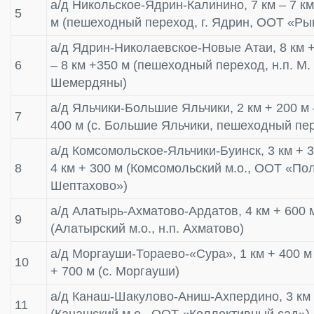
а/д Никольское-Ядрин-Калинино, 7 км – 7 км
5
м (пешеходный переход, г. Ядрин, ООТ «Ры
а/д Ядрин-Николаевское-Новые Атаи, 8 км +
6
– 8 км +350 м (пешеходный переход, н.п. М.
Шемердяны)
а/д Яльчики-Большие Яльчики, 2 км + 200 м 
7
400 м (с. Большие Яльчики, пешеходный пе
а/д Комсомольское-Яльчики-Буинск, 3 км + 3
8
4 км + 300 м (Комсомольский м.о., ООТ «По
Шептахово»)
а/д Алатырь-Ахматово-Ардатов, 4 км + 600 м
9
(Алатырский м.о., н.п. Ахматово)
а/д Моргауши-Тораево-«Сура», 1 км + 400 м 
10
+ 700 м (с. Моргауши)
а/д Канаш-Шакулово-Аниш-Ахпердино, 3 км 
11
(Канашский м.о., ООТ «Коллективный сад»)