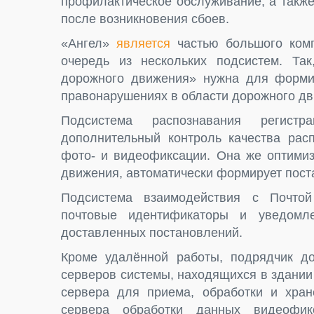
профилактическое обслуживание, а такж
после возникновения сбоев.
«Ангел»
является
частью большого комп
очередь из нескольких подсистем. Та
дорожного движения» нужна для форми
правонарушениях в области дорожного дв
Подсистема распознавания регистр
дополнительный контроль качества расп
фото- и видеофиксации. Она же оптимиз
движения, автоматически формирует пос
Подсистема взаимодействия с Почто
почтовые идентификаторы и уведомл
доставленных постановлений.
Кроме удалённой работы, подрядчик до
серверов системы, находящихся в здании
сервера для приема, обработки и хран
сервера обработки данных видеофик