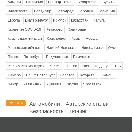
Алматы
Башкирия
Башкортостан
Белоруссия
Бурятия
Владивосток
Владимир
Волгоград
Воронеж
Германия
Европа
Екатеринбург
Иркутск
Казахстан
Калуга
Карантин COVID-19
Кемерово
Краснодар
Краснодарский край
Красноярск
Крым
Москва
Московская область
Нижний Новгород
Новосибирск
Омск
Пенза
Петербург
Подмосковье
Приморье
Республика Беларусь
Россия
Ростов
Ростов на Дону
США
Самара
Санкт-Петербург
Саратов
Татарстан
Тюмень
Центр
Челябинск
Чувашия
Якутия
Ярославль
Автомобили
Авторские статьи
РУБРИКИ
Безопасность
Тюнинг
Помощь водителю