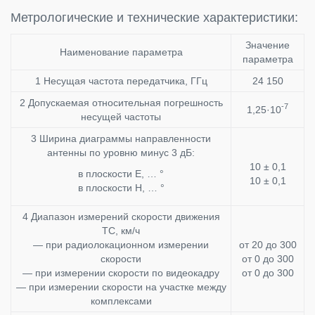
Метрологические и технические характеристики:
Значение
Наименование параметра
параметра
1 Несущая частота передатчика, ГГц
24 150
2 Допускаемая относительная погрешность
-7
1,25·10
несущей частоты
3 Ширина диаграммы направленности
антенны по уровню минус 3 дБ:
10 ± 0,1
в плоскости Е, … °
10 ± 0,1
в плоскости Н, … °
4 Диапазон измерений скорости движения
ТС, км/ч
— при радиолокационном измерении
от 20 до 300
скорости
от 0 до 300
— при измерении скорости по видеокадру
от 0 до 300
— при измерении скорости на участке между
комплексами