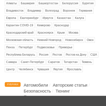
Алматы
Башкирия
Башкортостан
Белоруссия
Бурятия
Владивосток
Владимир
Волгоград
Воронеж
Германия
Европа
Екатеринбург
Иркутск
Казахстан
Калуга
Карантин COVID-19
Кемерово
Краснодар
Краснодарский край
Красноярск
Крым
Москва
Московская область
Нижний Новгород
Новосибирск
Омск
Пенза
Петербург
Подмосковье
Приморье
Республика Беларусь
Россия
Ростов
Ростов на Дону
США
Самара
Санкт-Петербург
Саратов
Татарстан
Тюмень
Центр
Челябинск
Чувашия
Якутия
Ярославль
Автомобили
Авторские статьи
РУБРИКИ
Безопасность
Тюнинг
Помощь водителю