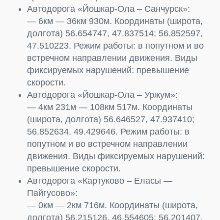
Автодорога «Йошкар-Ола – Санчурск»:
— 6км — 36км 930м. Координаты (широта,
долгота) 56.654747, 47.837514; 56.852597,
47.510223. Режим работы: в попутном и во
встречном направлении движения. Виды
фиксируемых нарушений: превышение
скорости.
Автодорога «Йошкар-Ола – Уржум»:
— 4км 231м — 108км 517м. Координаты
(широта, долгота) 56.646527, 47.937410;
56.852634, 49.429646. Режим работы: в
попутном и во встречном направлении
движения. Виды фиксируемых нарушений:
превышение скорости.
Автодорога «Картуково – Еласы —
Пайгусово»:
— 0км — 2км 716м. Координаты (широта,
долгота) 56.215126, 46.554605; 56.201407,