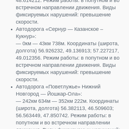
48.614212. Режим работы: в попутном и во
встречном направлении движения. Виды
фиксируемых нарушений: превышение
скорости.
Автодорога «Сернур — Казанское –
Кукнур»:
— 0км — 43км 738м. Координаты (широта,
долгота) 56.926232, 49.136913; 57.227217,
49.012356. Режим работы: в попутном и во
встречном направлении движения. Виды
фиксируемых нарушений: превышение
скорости.
Автодорога «Поветлужье» Нижний
Новгород — Йошкар-Ола»:
— 242км 634м — 352км 222м. Координаты
(широта, долгота) 56.382113, 46.509603;
56.563449, 47.850742. Режим работы: в
попутном и во встречном направлении