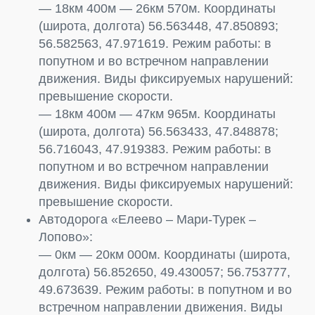
— 18км 400м — 26км 570м. Координаты
(широта, долгота) 56.563448, 47.850893;
56.582563, 47.971619. Режим работы: в
попутном и во встречном направлении
движения. Виды фиксируемых нарушений:
превышение скорости.
— 18км 400м — 47км 965м. Координаты
(широта, долгота) 56.563433, 47.848878;
56.716043, 47.919383. Режим работы: в
попутном и во встречном направлении
движения. Виды фиксируемых нарушений:
превышение скорости.
Автодорога «Елеево – Мари-Турек –
Лопово»:
— 0км — 20км 000м. Координаты (широта,
долгота) 56.852650, 49.430057; 56.753777,
49.673639. Режим работы: в попутном и во
встречном направлении движения. Виды