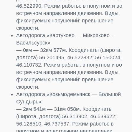
46.522990. Режим работы: в попутном и во
встречном направлении движения. Виды
фиксируемых нарушений: превышение
скорости.
Автодорога «Картуково — Микряково –
Васильсурск»
— 0км — 32км 577м. Координаты (широта,
долгота) 56.201495, 46.522832; 56.150024,
46.110732. Режим работы: в попутном и во
встречном направлении движения. Виды
фиксируемых нарушений: превышение
скорости.
Автодорога «Козьмодемьянск — Большой
Сундырь»:
— 2км 541м — 31км 058м. Координаты
(широта, долгота) 56.313902, 46.539622;
56.128510, 46.737537. Режим работы: в
попутном и во встречном направлении