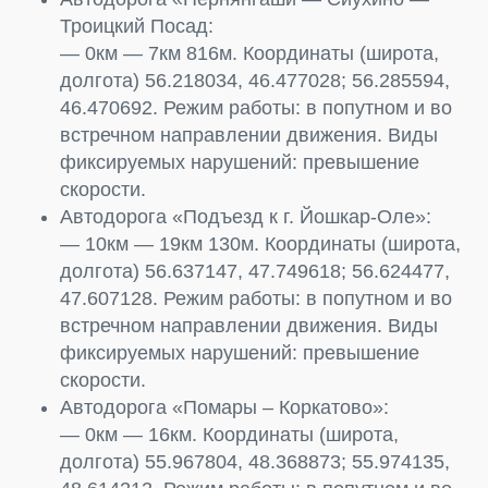
Троицкий Посад:
— 0км — 7км 816м. Координаты (широта,
долгота) 56.218034, 46.477028; 56.285594,
46.470692. Режим работы: в попутном и во
встречном направлении движения. Виды
фиксируемых нарушений: превышение
скорости.
Автодорога «Подъезд к г. Йошкар-Оле»:
— 10км — 19км 130м. Координаты (широта,
долгота) 56.637147, 47.749618; 56.624477,
47.607128. Режим работы: в попутном и во
встречном направлении движения. Виды
фиксируемых нарушений: превышение
скорости.
Автодорога «Помары – Коркатово»:
— 0км — 16км. Координаты (широта,
долгота) 55.967804, 48.368873; 55.974135,