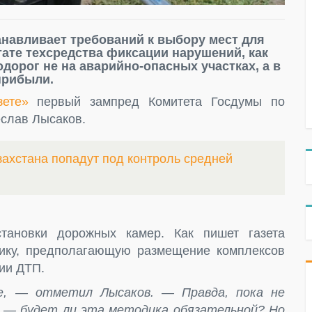
навливает требований к выбору мест для
ате техсредства фиксации нарушений, как
дорог не на аварийно-опасных участках, а в
прибыли.
зете»
первый зампред Комитета Госдумы по
еслав Лысаков.
захстана попадут под контроль средней
тановки дорожных камер. Как пишет газета
дику, предполагающую размещение комплексов
ии ДТП.
е, — отметил Лысаков. — Правда, пока не
— будет ли эта методика обязательной? Но