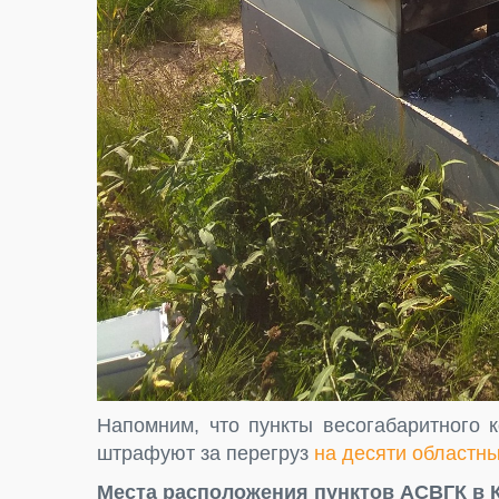
Напомним, что пункты весогабаритного 
штрафуют за перегруз
на десяти областны
Места расположения пунктов АСВГК в 