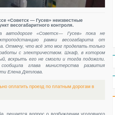
ссе «Советск — Гусев» неизвестные
ункт весогабаритного контроля.
на автодороге «Советск— Гусев» пока не
ектроподстанцию рамки весогабарита от
да. Отмечу, что всё это мог проделать только
 работы с электричеством. Шкаф, в котором
ый, вскрыть его не смогли и тогда подожгли.
 сообщила глава министерства развития
ти Елена Дятлова.
ьно оплатить проезд по платным дорогам в
а, решается вопрос о возбуждении уголовного