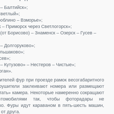
– Балтийск»;
Светлый»;
юблино – Взморье»;
 – Приморск через Светлогорск»;
от Борисово) – Знаменск – Озерск – Гусев –
– Долгоруково»;
ольшаково»;
сев»;
– Кутузово» – Нестеров – Чистые»;
рган».
ителей фур при проезде рамок весогабаритного
арушители заклеивают номера или размещают
итать» камера. Некоторые намеренно сокращают
томобилями так, чтобы фоторадары не
о. Фуры идут караваном в пять-шесть машин,
от друга.